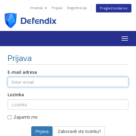
Hrvatski
Prijava
Registtracija
Pregled košarice
Togg
navig
Prijava
E-mail adresa
Lozinka
Zapamti me
Zaboravili ste lozinku?