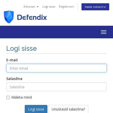
Estonian
Logi sisse
Registreeri
Vaata ostukorvi
Togg
navig
Logi sisse
E-mail
Salasõna
Mäleta mind
Unustasid salasõna?