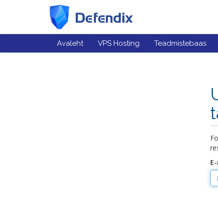
Avaleht
VPS Hosting
Teadmistebaas
Fo
re
E-