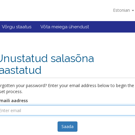
Estonian
Võrgu staatus
Võta meiega ühendust
Unustatud salasõna
taastatud
rgotten your password? Enter your email address below to begin the
set process.
maili aadress
Saada