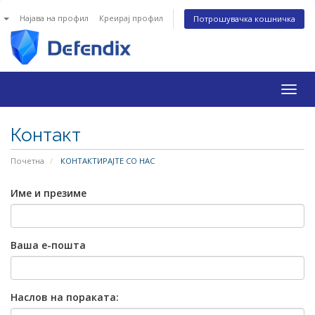
n
Најава на профил
Креирај профил
Потрошувачка кошничка
Togg
navig
Контакт
Почетна
КОНТАКТИРАЈТЕ СО НАС
Име и презиме
Ваша е-пошта
Наслов на пораката: