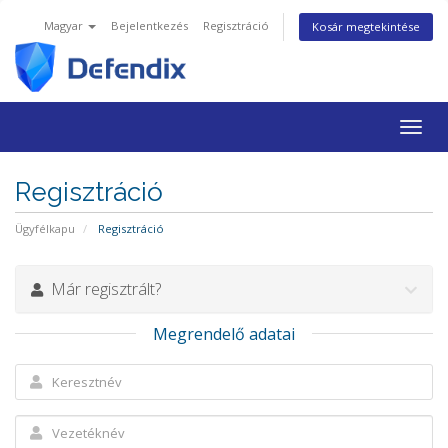
Magyar
Bejelentkezés
Regisztráció
Kosár megtekintése
Váltá
a
navig
Regisztráció
Ügyfélkapu
Regisztráció
Már regisztrált?
Megrendelő adatai